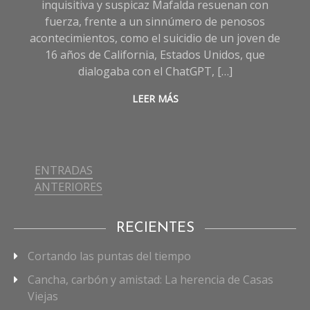
inquisitiva y suspicaz Mafalda resuenan con
fuerza, frente a un sinnúmero de penosos
acontecimientos, como el suicidio de un joven de
16 años de California, Estados Unidos, que
dialogaba con el ChatGPT, […]
LEER MÁS
ENTRADAS
Navegación
ANTERIORES
de
entradas
RECIENTES
Cortando las puntas del tiempo
Cancha, carbón y amistad: La herencia de Casas
Viejas