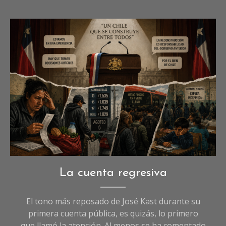
Imagen referencial (I.A)
Opinión
,
La cuenta regresiva
Sociedad
El tono más reposado de José Kast durante su
primera cuenta pública, es quizás, lo primero
que llamó la atención. Al menos se ha comentado