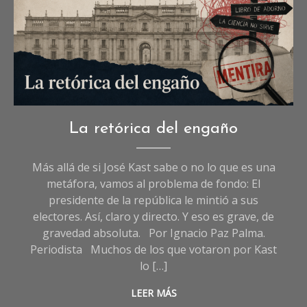
Imagen creada con I.A
Opinión
,
La retórica del engaño
Sociedad
Más allá de si José Kast sabe o no lo que es una
metáfora, vamos al problema de fondo: El
presidente de la república le mintió a sus
electores. Así, claro y directo. Y eso es grave, de
gravedad absoluta. Por Ignacio Paz Palma.
Periodista Muchos de los que votaron por Kast
lo […]
LEER MÁS