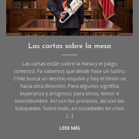
Opinión
,
Las cartas sobre la mesa
Sociedad
Las cartas están sobre la mesa y el juego
comenzó. Ya sabemos que desde hace un lustro,
Chile busca un destino esquivo y hoy el timón va
hacia otra dirección. Para algunos significa
esperanza y progreso; para otros, temor e
incertidumbre. Así son los procesos, así son las
búsquedas. Sobre todo, en sociedades en crisis
[…]
LEER MÁS