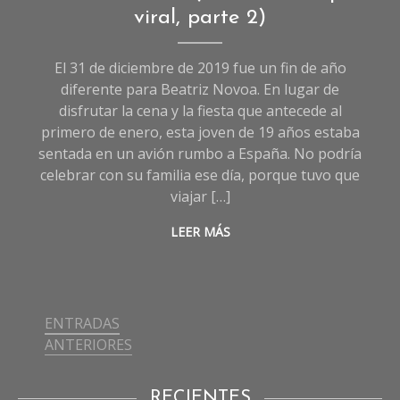
Reportajes
,
viral, parte 2)
Reportajes
de
El 31 de diciembre de 2019 fue un fin de año
Deportes
diferente para Beatriz Novoa. En lugar de
disfrutar la cena y la fiesta que antecede al
primero de enero, esta joven de 19 años estaba
sentada en un avión rumbo a España. No podría
celebrar con su familia ese día, porque tuvo que
viajar […]
LEER MÁS
ENTRADAS
Navegación
ANTERIORES
de
entradas
RECIENTES