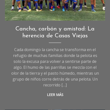
Crónicas
,
Cancha, carbón y amistad: La
Crónicas
herencia de Casas Viejas
de
Deportes
,
Cada domingo la cancha se transforma en el
Crónicas
refugio de muchas familias donde la pelota es
de
solo la excusa para volver a sentirse parte de
Sociedad
,
algo. El humo de las parrillas se mezcla con el
Deportes
,
olor de la tierra y el pasto húmedo, mientras un
Sociedad
grupo de niños corre detrás de una pelota. Un
recorrido […]
LEER MÁS