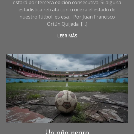
estará por tercera edición consecutiva. Si alguna
estadística retrata con crudeza el estado de
nuestro fútbol, es esa. Por Juan Francisco
Ortún Quijada. […]
LEER MÁS
Deportes
,
Un año negro