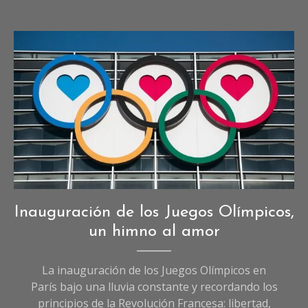
Imagen creada con IA
Deportes
,
Inauguración de los Juegos Olímpicos,
Opinión
,
un himno al amor
Sociedad
La inauguración de los Juegos Olímpicos en
París bajo una lluvia constante y recordando los
principios de la Revolución Francesa: libertad,