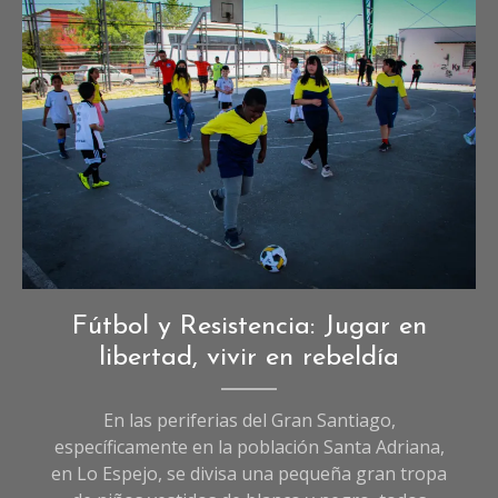
Crónicas
Fútbol y Resistencia: Jugar en
de
libertad, vivir en rebeldía
Deportes
,
Crónicas
En las periferias del Gran Santiago,
de
específicamente en la población Santa Adriana,
Sociedad
,
en Lo Espejo, se divisa una pequeña gran tropa
Deportes