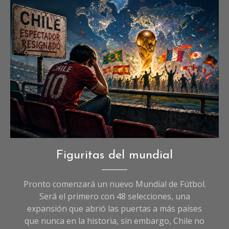
Imagen referencia (I.A)
Deportes
,
Figuritas del mundial
Opinión
Pronto comenzará un nuevo Mundial de Fútbol.
Será el primero con 48 selecciones, una
expansión que abrió las puertas a más países
que nunca en la historia, sin embargo, Chile no