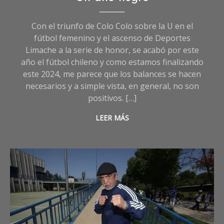
Opinión
,
Sociedad
Con el triunfo de Colo Colo sobre la U en el
fútbol femenino y el ascenso de Deportes
Limache a la serie de honor, se acabó por este
año el fútbol chileno y como estamos finalizando
este 2024, me parece que los balances se hacen
necesarios y a simple vista, en general, no son
positivos. […]
LEER MÁS