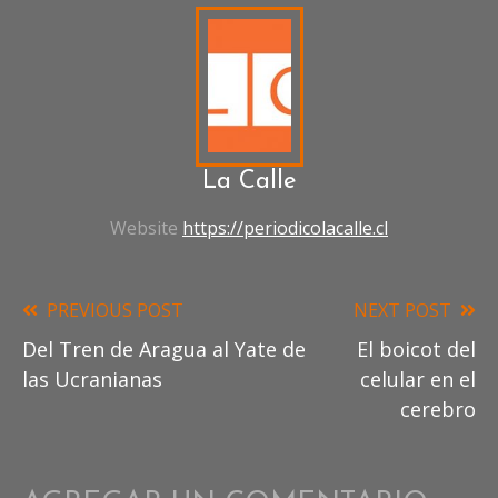
PANDORA
CORRUPCIÓN
EMPRE
CORRUPTOS
ESCÁNDALO
POLÍTICO
EN
CHILE
LUIS
HERMOSILLA
SOBORNO
TRAFI
La Calle
DE
INFLUENCIAS
Website
https://periodicolacalle.cl
EN
PODER
JUDICIAL
PREVIOUS POST
NEXT POST
Read
Del Tren de Aragua al Yate de
El boicot del
more
las Ucranianas
celular en el
articles
cerebro