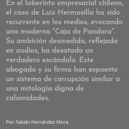
on
En el laberinto empresarial chileno,
El
el caso de Luis Hermosilla ha sido
baú
de
recurrente en los medios, evocando
pa
una moderna “Caja de Pandora”.
em
y
Su ambición desmedida, reflejada
pol
en audios, ha desatado un
verdadero escándalo. Este
abogado y su firma han expuesto
un sistema de corrupción similar a
una mitología digna de
calamidades.
Por: Fabián Hernández Mora.