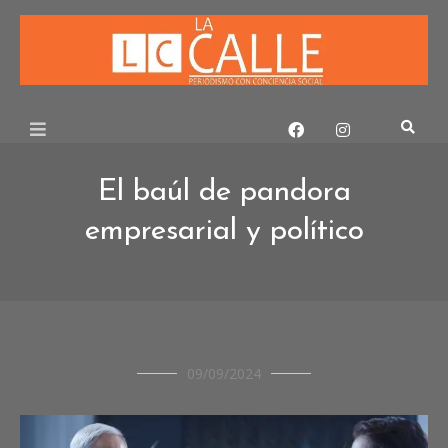
Skip
to
content
El baúl de pandora
empresarial y político
OPINIÓN
09/09/2024