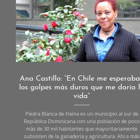
Fotografía de Daniela Pérez.
Crónicas
Ana Castillo: “En Chile me esperab
de
los golpes más duros que me daría 
Sociedad
,
vida”
Sociedad
Piedra Blanca de Haina es un municipio al sur de
República Dominicana con una población de poco
más de 30 mil habitantes que mayoritariamente
subsisten de la ganadería y agricultura. Ahí a más