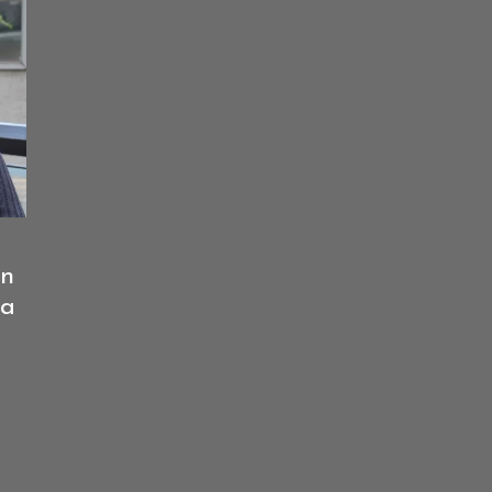
an
la