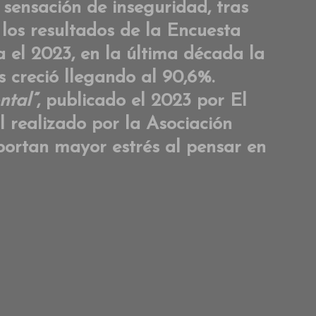
movilid
sensación de inseguridad, tras
human
n los resultados de la Encuesta
–
Cap.
el 2023, en la última década la
3
s creció llegando al 90,6%.
ntal”
, publicado el 2023 por El
 realizado por la Asociación
portan mayor estrés al pensar en