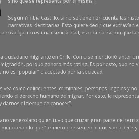
sino que se representa por sí misma”.
Según Yinibia Castillo, si no se tienen en cuenta las hist
narrativas identitarias. Esto quiere decir, que extravían
una cosa fija, no es una esencialidad, es una narración que l
ada ciudadano migrante en Chile. Como se mencionó anterior
 migración, porque genera más rating. Es por esto, que no vi
e no es “popular” o aceptado por la sociedad.
 vea como delincuentes, criminales, personas ilegales y no 
ciendo el derecho humano de migrar. Por esto, la representan
y darnos el tiempo de conocer”.
dano venezolano quien tuvo que cruzar gran parte del territo
, mencionando que “primero piensen en lo que van a decir y 