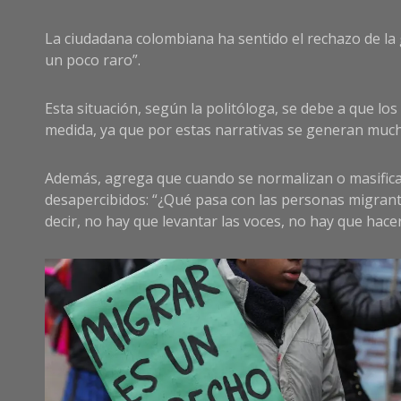
La ciudadana colombiana ha sentido el rechazo de la
un poco raro”.
Esta situación, según la politóloga, se debe a que lo
medida, ya que por estas narrativas se generan much
Además, agrega que cuando se normalizan o masifican
desapercibidos: “¿Qué pasa con las personas migran
decir, no hay que levantar las voces, no hay que hacer