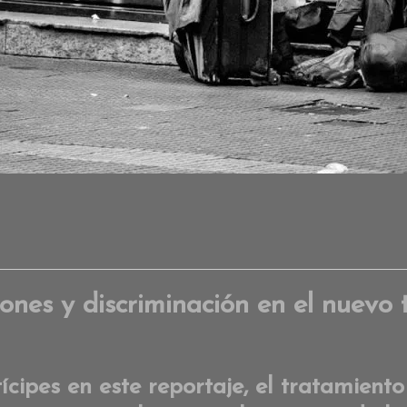
ones y discriminación en el nuevo t
cipes en este reportaje, el tratamiento