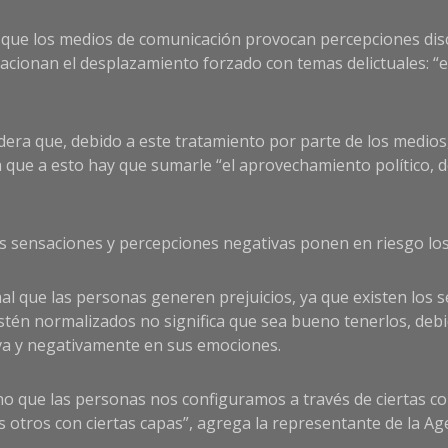
a que los medios de comunicación provocan percepciones dis
elacionan el desplazamiento forzado con temas delictuales: “
era que, debido a este tratamiento por parte de los medios, 
ue a esto hay que sumarle “el aprovechamiento político, do
as sensaciones y percepciones negativas ponen en riesgo l
 que las personas generen prejuicios, ya que existen los s
stén normalizados no significa que sea bueno tenerlos, deb
iva y negativamente en sus emociones.
ino que las personas nos configuramos a través de ciertas co
 otros con ciertas capas”, agrega la representante de la A