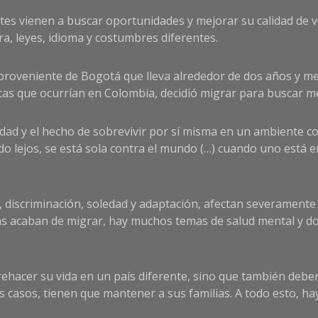
es vienen a buscar oportunidades y mejorar su calidad de vi
a, leyes, idioma y costumbres diferentes.
 proveniente de Bogotá que lleva alrededor de dos años y m
cas que ocurrían en Colombia, decidió migrar para buscar m
 soledad y el hecho de sobrevivir por sí misma en un ambiente
o lejos, se está sola contra el mundo (…) cuando uno está 
as, discriminación, soledad y adaptación, afectan severamente
 acaban de migrar, hay muchos temas de salud mental y dolor
hacer su vida en un país diferente, sino que también debe
s casos, tienen que mantener a sus familias. A todo esto, ha