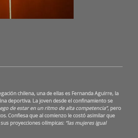
Lea
a
Comme
on
Fernan
Aguirre,
gación chilena, una de ellas es Fernanda Aguirre, la
taekwon
lina deportiva.
La joven desde el confinamiento se
“Las
uego de estar en un ritmo de alta competencia”
, pero
mujere
cos. Confiesa que al comienzo le costó asimilar que
podem
hacerla
de sus proyecciones olímpicas:
“las mujeres igual
todas”