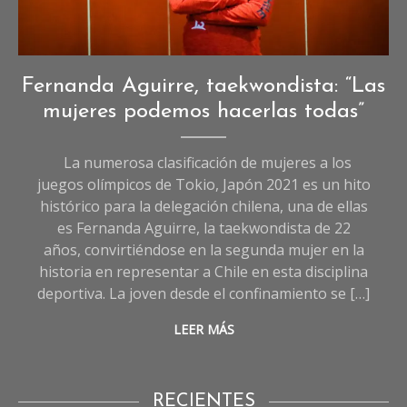
Agencia UNO
Deportes
,
Fernanda Aguirre, taekwondista: “Las
Entrevistas
mujeres podemos hacerlas todas”
de
Deportes
La numerosa clasificación de mujeres a los
juegos olímpicos de Tokio, Japón 2021 es un hito
histórico para la delegación chilena, una de ellas
es Fernanda Aguirre, la taekwondista de 22
años, convirtiéndose en la segunda mujer en la
historia en representar a Chile en esta disciplina
deportiva. La joven desde el confinamiento se […]
LEER MÁS
RECIENTES