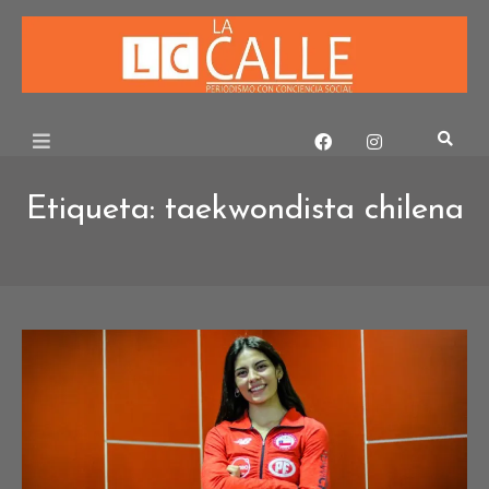
Skip
to
content
Etiqueta:
taekwondista chilena