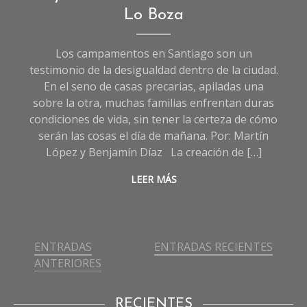
Crónicas
Lo Boza
de
Sociedad
Los campamentos en Santiago son un
testimonio de la desigualdad dentro de la ciudad.
En el seno de casas precarias, apiladas una
sobre la otra, muchas familias enfrentan duras
condiciones de vida, sin tener la certeza de cómo
serán las cosas el día de mañana. Por: Martín
López y Benjamín Díaz La creación de […]
LEER MÁS
ENTRADAS
ENTRADAS RECIENTES
Navegación
ANTERIORES
de
entradas
RECIENTES