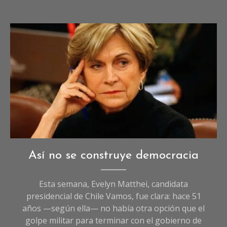
Opinión
Así no se construye democracia
Esta semana, Evelyn Matthei, candidata
presidencial de Chile Vamos, fue clara: hace 51
años —según ella— no había otra opción que el
golpe militar para terminar con el gobierno de