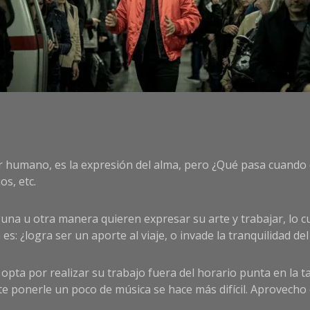
ser humano, es la expresión del alma, pero ¿Qué pasa cuando 
os, etc.
na u otra manera quieren expresar su arte y trabajar, lo 
s: ¿logra ser un aporte al viaje, o invade la tranquilidad de
opta por realizar su trabajo fuera del horario punta en la ta
e ponerle un poco de música se hace más difícil. Aprovecho 