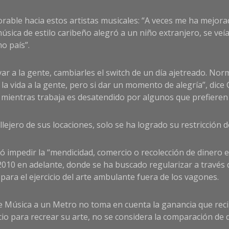
vorable hacia estos artistas musicales: “A veces me ha mejor
ica de estilo caribeño alegró a un niño extranjero, se veía e
o país”.
tivar a la gente, cambiarles el switch de un día ajetreado. N
 la vida a la gente, pero si dar un momento de alegría”, dic
mientras trabaja es desatendido por algunos que prefieren 
lejero de sus locaciones, solo se ha logrado su restricción d
 impedir la “mendicidad, comercio o recolección de dinero e
2010 en adelante, donde se ha buscado regularizar a través d
para el ejercicio del arte ambulante fuera de los vagones.
e Música a un Metro no toma en cuenta la ganancia que reci
cio para recrear su arte, no se considera la comparación de 