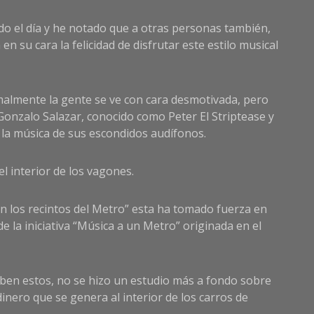
ado el día y he notado que a otras personas también,
n su cara la felicidad de disfrutar este estilo musical
ormalmente la gente se ve con cara desmotivada, pero
e Gonzalo Salazar, conocido como Peter El Striptease y
la música de sus escondidos audífonos.
el interior de los vagones.
n los recintos del Metro” esta ha tomado fuerza en
e la iniciativa “Música a un Metro” originada en el
ben estos, no se hizo un estudio más a fondo sobre
dinero que se genera al interior de los carros de