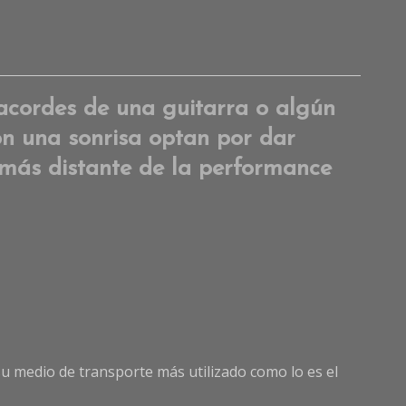
Lea
a
Comme
on
acordes de una guitarra o algún
Música
on una sonrisa optan por dar
ambula
en
lo más distante de la performance
el
metro:
¿Entret
o
invasió
y su medio de transporte más utilizado como lo es el