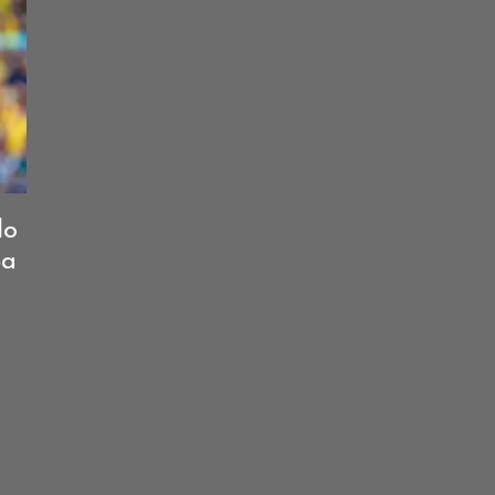
lo
pa
,