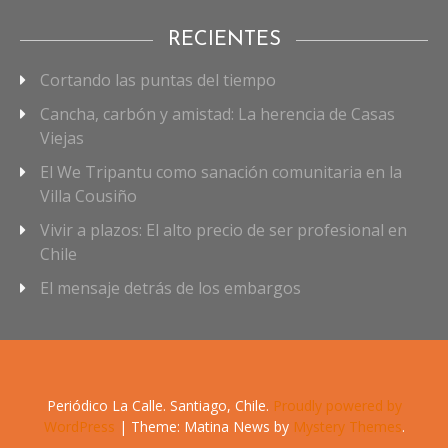
RECIENTES
Cortando las puntas del tiempo
Cancha, carbón y amistad: La herencia de Casas
Viejas
El We Tripantu como sanación comunitaria en la
Villa Cousiño
Vivir a plazos: El alto precio de ser profesional en
Chile
El mensaje detrás de los embargos
Periódico La Calle. Santiago, Chile.
Proudly powered by
WordPress
|
Theme: Matina News by
Mystery Themes
.