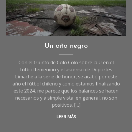
Deportes
,
Un año negro
Opinión
,
Sociedad
Con el triunfo de Colo Colo sobre la U en el
fútbol femenino y el ascenso de Deportes
Limache a la serie de honor, se acabó por este
año el fútbol chileno y como estamos finalizando
este 2024, me parece que los balances se hacen
necesarios y a simple vista, en general, no son
positivos. […]
LEER MÁS