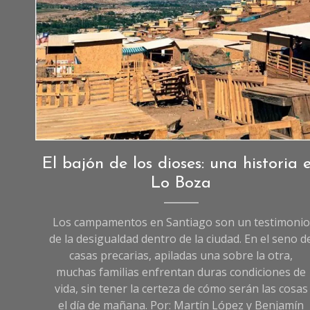
(Imagen referencial). Créditos: Jorge Nazer, UC.cl
Crónicas
,
El bajón de los dioses: una historia 
Crónicas
Lo Boza
de
Sociedad
Los campamentos en Santiago son un testimonio
de la desigualdad dentro de la ciudad. En el seno d
casas precarias, apiladas una sobre la otra,
muchas familias enfrentan duras condiciones de
vida, sin tener la certeza de cómo serán las cosas
el día de mañana. Por: Martín López y Benjamín