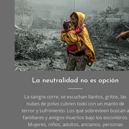
Fotografía: Ali Jadallah/Anadolu vía Getty Images
Opinión
La neutralidad no es opción
La sangre corre, se escuchan llantos, gritos, las
nubes de polvo cubren todo con un manto de
terror y sufrimiento. Los que sobreviven buscan 
familiares y amigos muertos bajo los escombros.
Mujeres, niños, adultos, ancianos, personas