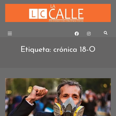
Skip
to
content
Etiqueta:
crónica 18-O