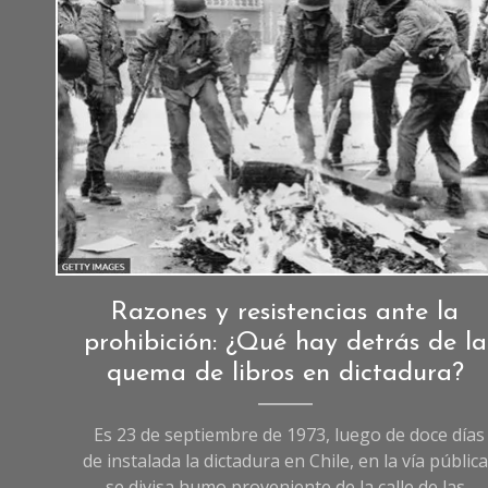
Crónicas
,
Razones y resistencias ante la
Crónicas
prohibición: ¿Qué hay detrás de la
de
quema de libros en dictadura?
Sociedad
Es 23 de septiembre de 1973, luego de doce días
de instalada la dictadura en Chile, en la vía pública
se divisa humo proveniente de la calle de las