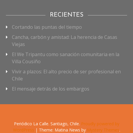
RECIENTES
Cortando las puntas del tiempo
Cancha, carbón y amistad: La herencia de Casas
Viejas
El We Tripantu como sanación comunitaria en la
Villa Cousiño
Vivir a plazos: El alto precio de ser profesional en
Chile
El mensaje detrás de los embargos
Periódico La Calle. Santiago, Chile.
Proudly powered by
WordPress
|
Theme: Matina News by
Mystery Themes
.