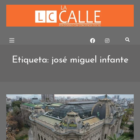
Skip
to
content
Etiqueta:
josé miguel infante