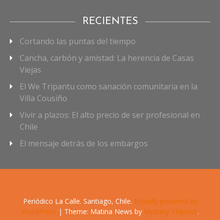
RECIENTES
Cortando las puntas del tiempo
Cancha, carbón y amistad: La herencia de Casas
Viejas
El We Tripantu como sanación comunitaria en la
Villa Cousiño
Vivir a plazos: El alto precio de ser profesional en
Chile
El mensaje detrás de los embargos
Periódico La Calle. Santiago, Chile.
Proudly powered by
WordPress
|
Theme: Matina News by
Mystery Themes
.