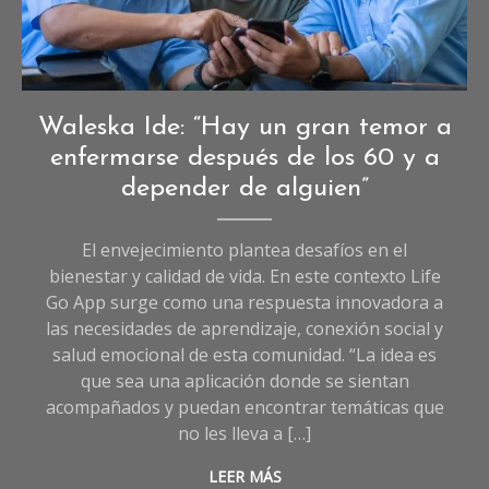
Imagen creada con I.A
Entrevistas
,
Waleska Ide: “Hay un gran temor a
Entrevistas
enfermarse después de los 60 y a
de
depender de alguien”
Sociedad
El envejecimiento plantea desafíos en el
bienestar y calidad de vida. En este contexto Life
Go App surge como una respuesta innovadora a
las necesidades de aprendizaje, conexión social y
salud emocional de esta comunidad. “La idea es
que sea una aplicación donde se sientan
acompañados y puedan encontrar temáticas que
no les lleva a […]
LEER MÁS