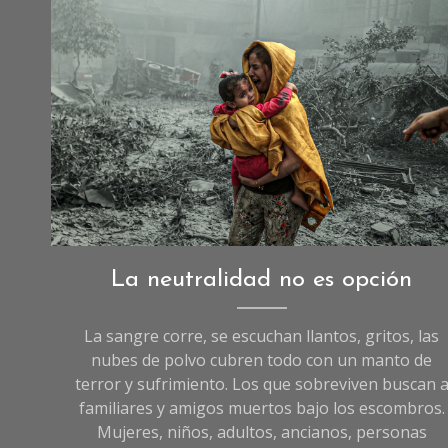
Fotografía: Ali Jadallah/Anadolu vía Getty Images
Opinión
La neutralidad no es opción
La sangre corre, se escuchan llantos, gritos, las
nubes de polvo cubren todo con un manto de
terror y sufrimiento. Los que sobreviven buscan 
familiares y amigos muertos bajo los escombros.
Mujeres, niños, adultos, ancianos, personas