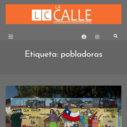
Skip
to
content
Etiqueta:
pobladoras