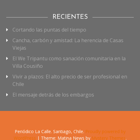
RECIENTES
Cortando las puntas del tiempo
Cancha, carbón y amistad: La herencia de Casas
Viejas
El We Tripantu como sanación comunitaria en la
Villa Cousiño
Vivir a plazos: El alto precio de ser profesional en
Chile
El mensaje detrás de los embargos
Periódico La Calle. Santiago, Chile.
Proudly powered by
WordPress
|
Theme: Matina News by
Mystery Themes
.