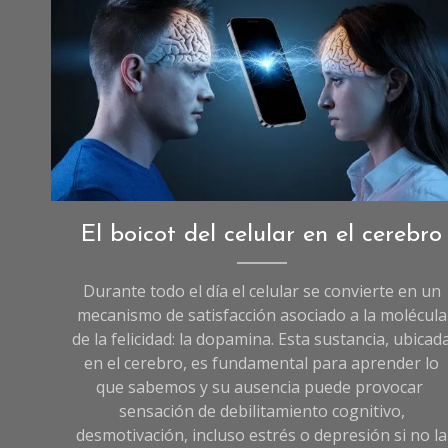
Imagen creada con I.A
Opinión
El boicot del celular en el cerebro
Durante todo el día el celular se convierte en un
mecanismo de satisfacción asociado a la molécula
de la felicidad: la dopamina. Esta sustancia, ubicad
en el cerebro, es fundamental para aprender lo
que sabemos y su ausencia puede provocar
sensación de debilitamiento cognitivo,
desmotivación, incluso estrés o depresión si no la