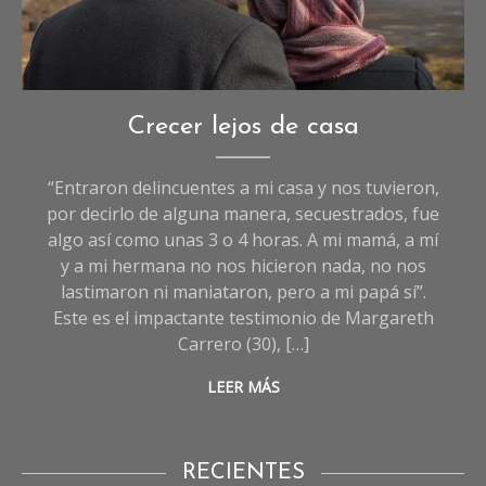
Imagen creada con IA
Crónicas
,
Crecer lejos de casa
Crónicas
de
“Entraron delincuentes a mi casa y nos tuvieron,
Sociedad
,
por decirlo de alguna manera, secuestrados, fue
Sociedad
algo así como unas 3 o 4 horas. A mi mamá, a mí
y a mi hermana no nos hicieron nada, no nos
lastimaron ni maniataron, pero a mi papá sí”.
Este es el impactante testimonio de Margareth
Carrero (30), […]
LEER MÁS
RECIENTES