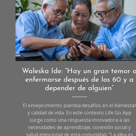
Imagen creada con I.A
Entrevistas
,
Waleska Ide: “Hay un gran temor 
Entrevistas
enfermarse después de los 60 y a
de
depender de alguien”
Sociedad
El envejecimiento plantea desafíos en el bienesta
y calidad de vida. En este contexto Life Go App
surge como una respuesta innovadora a las
necesidades de aprendizaje, conexión social y
salud emocional de esta comunidad. “La idea es