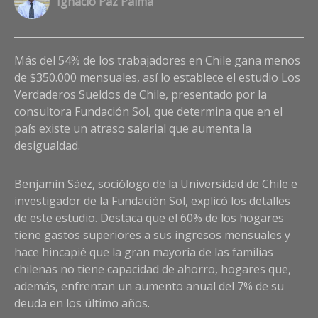
Ignacio Paz Palma
a
Co
Más del 54% de los trabajadores en Chile gana menos
on
Be
de $350.000 mensuales, así lo establece el estudio Los
Sá
Verdaderos Sueldos de Chile, presentado por la
so
consultora Fundación Sol, que determina que en el
de
país existe un atraso salarial que aumenta la
Fu
desigualdad.
Sol
“H
un
Benjamín Sáez, sociólogo de la Universidad de Chile e
ret
investigador de la Fundación Sol, explicó los detalles
sal
de este estudio. Destaca que el 60% de los hogares
qu
tiene gastos superiores a sus ingresos mensuales y
ma
hace hincapié que la gran mayoría de las familias
los
chilenas no tiene capacidad de ahorro, hogares que,
ind
de
además, enfrentan un aumento anual del 7% de su
des
deuda en los último años.