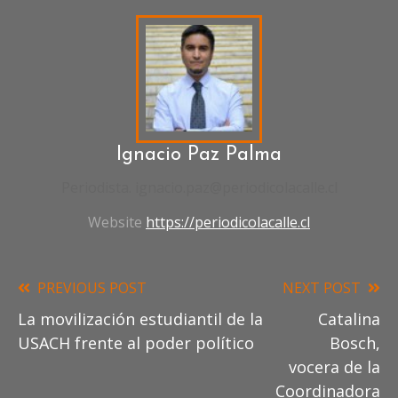
SUELDOS
BENJAMÍN
SÁEZ
BRECHA
SALARIAL
DESIGUALDAD
FUND
SOL
POBREZA
Ignacio Paz Palma
Periodista. ignacio.paz@periodicolacalle.cl
Website
https://periodicolacalle.cl
PREVIOUS POST
NEXT POST
Read
La movilización estudiantil de la
Catalina
more
USACH frente al poder político
Bosch,
articles
vocera de la
Coordinadora