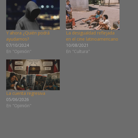
Y ahora ¿Quién podrá
La desigualdad reflejada
ayudarnos?
en el cine latinoamericano
07/10/2024
10/08/2021
En "Opinión"
En "Cultura"
La cuenta regresiva
05/06/2026
En "Opinión"
BAJOS