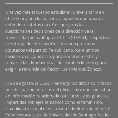
Co
Una vez más el cuerpo estudiantil universitario en
on
La
Chile lidera una lucha contra aquellos que buscan
mov
defender el status quo. Y es que, tras las
est
cuestionables decisiones de la dirección de la
de
Universidad de Santiago de Chile (USACH), respecto a
la
la entrega de información solicitada por unos
US
diputados del partido Republicano, los alumnos
fre
decidieron organizarse, paralizar el semestre y
al
po
tomarse las dependencias del establecimiento para
pol
exigir la renuncia del Rector Juan Manuel Zolezzi.
El 6 de agosto, la USACH entregó los datos solicitados
por dos parlamentarios del oficialismo, que consistían
en información relacionada con cursos y asignaturas
impartidas con ejes temáticos como el feminismo,
sexualidad y la mal mencionada “ideología de género”.
Cabe destacar, que la Universidad de Santiago fue la