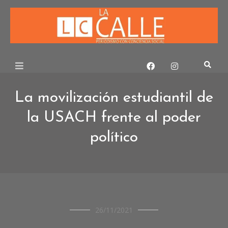
Skip
to
content
La movilización estudiantil de
la USACH frente al poder
político
OPINIÓN
26/11/2021
SOCIEDAD