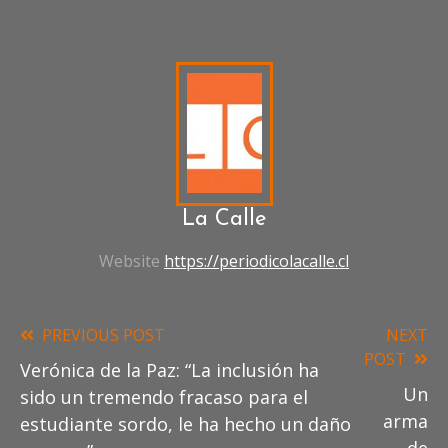
ESTUDIANTES
MOVILIZADOS
IDEOLOGÍA
DE
GÉNERO
JOAQUÍN
DÍAZ
RECTOR
ZOLEZZI
SOLICITUD
DIPUTADOS
REPUBLICANOS
La Calle
Website
https://periodicolacalle.cl
PREVIOUS POST
NEXT
Read
POST
Verónica de la Paz: “La inclusión ha
more
Un
sido un tremendo fracaso para el
articles
arma
estudiante sordo, le ha hecho un daño
de