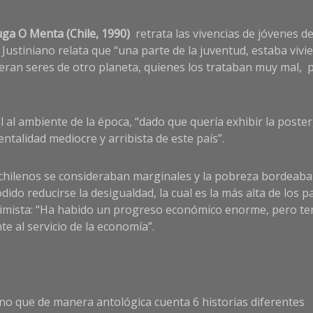
uga O Menta
(Chile, 1990)
retrata las vivencias de jóvenes d
 Justiniano relata que “una parte de la juventud, estaba viv
eran seres de otro planeta, quienes los trataban muy mal, p
al al ambiente de la época, “dado que quería exhibir la pos
ntalidad mediocre y arribista de este país”.
s chilenos se consideraban marginales y la pobreza bordeaba a
do reducirse la desigualdad, la cual es la más alta de los p
 optimista: “Ha habido un progreso económico enorme, pero t
te al servicio de la economía”.
ino que de manera antológica cuenta 6 historias diferentes