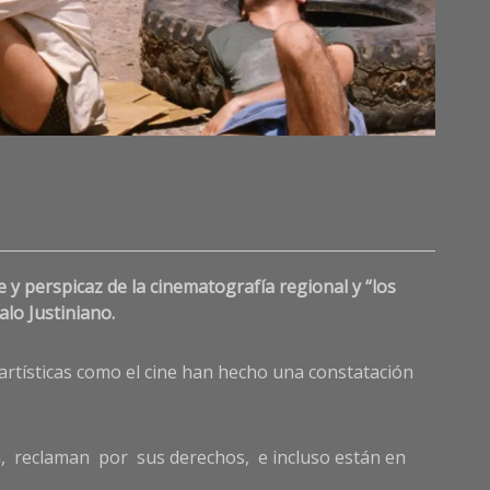
Lea
a
Comme
y perspicaz de la cinematografía regional y “los
on
La
alo Justiniano.
desigua
refleja
artísticas como el cine han hecho una constatación
en
el
cine
latinoa
za, reclaman por sus derechos, e incluso están en