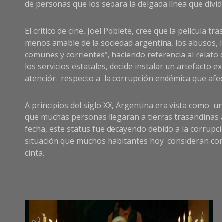
de personas que los separa la delgada línea que divide 
El crítico de cine, Joel Poblete, cree que la película 
menos amable de la sociedad argentina, los abusos, l
comunes y corrientes”, haciendo referencia al relato
los servicios estatales, decide instalar un artefact
atención respecto a la corrupción endémica que afect
A principios del siglo XX, Argentina era vista como un
que muchas personas llegaran a tierras trasandinas 
fecha, este status fue decayendo debido a la corrupc
situación que muchos habitantes hoy consideran como
cinta.