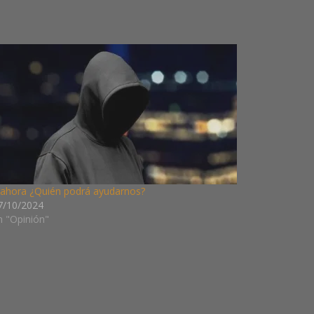
 ahora ¿Quién podrá ayudarnos?
7/10/2024
n "Opinión"