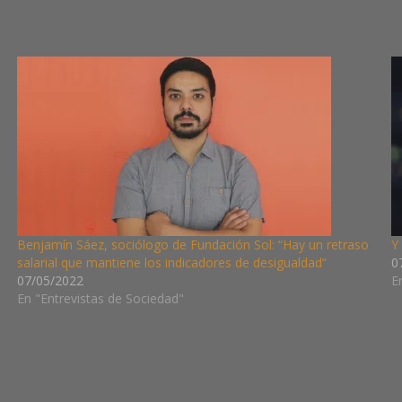
Benjamín Sáez, sociólogo de Fundación Sol: “Hay un retraso
Y
salarial que mantiene los indicadores de desigualdad”
0
07/05/2022
E
En "Entrevistas de Sociedad"
CINE
Y