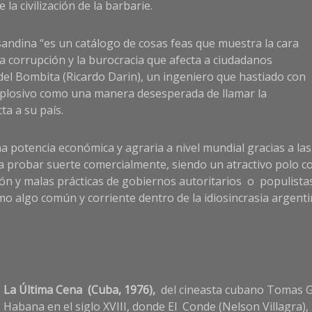
la civilización de la barbarie.
trasandina “es un catálogo de cosas feas que muestra la cara
a corrupción y la burocracia que afecta a ciudadanos
 del Bombita (Ricardo Darin), un ingeniero que hastiado con
o explosivo como una manera desesperada de llamar la
a a su país.
a potencia económica y agraria a nivel mundial gracias a las
a probar suerte comercialmente, siendo un atractivo polo co
ión y malas prácticas de gobiernos autoritarios o populistas
 algo común y corriente dentro de la idiosincrasia argentin
La Última C
ena
(C
uba, 1976),
del cineasta cubano Tomas Gu
Habana en el siglo XVIII, donde El Conde (Nelson Villagra),