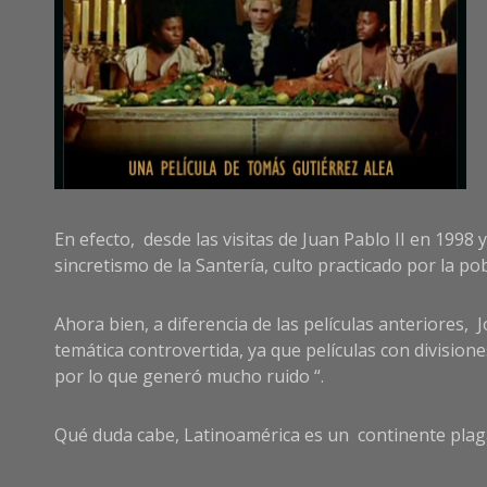
En efecto, desde las visitas de Juan Pablo II en 1998 
sincretismo de la Santería, culto practicado por la p
Ahora bien, a diferencia de las películas anteriores
temática controvertida, ya que películas con divisi
por lo que generó mucho ruido “.
Qué duda cabe, Latinoamérica es un continente plaga