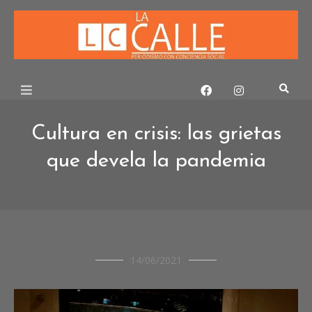
Skip
to
content
Cultura en crisis: las grietas
que devela la pandemia
CULTURA
14/06/2021
OPINIÓN