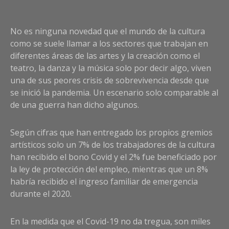
on
Cul
en
No es ninguna novedad que el mundo de la cultura
cris
como se suele llamar a los sectores que trabajan en
las
diferentes áreas de las artes y la creación como el
gri
teatro, la danza y la música solo por decir algo, viven
qu
de
una de sus peores crisis de sobrevivencia desde que
la
se inició la pandemia. Un escenario solo comparable al
pa
de una guerra han dicho algunos.
Según cifras que han entregado los propios gremios
artísticos solo un 7% de los trabajadores de la cultura
han recibido el bono Covid y el 2% fue beneficiado por
la ley de protección del empleo, mientras que un 8%
habría recibido el ingreso familiar de emergencia
durante el 2020.
En la medida que el Covid-19 no da tregua, son miles