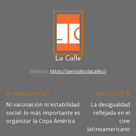
Y
CULTURA
CULTURA
EN
CRISIS
FONDOS
SOCIALES
GESTORES
CULTURALES
INDUSTRIA
CREATIVA
INSTITUCIONALIDAD
La Calle
CULTURAL
NUEVA
CONSTITUCIÓN
PATRICIO
Website
https://periodicolacalle.cl
OLAVARRÍA.
PREVIOUS POST
NEXT POST
Read
Ni vacunación ni estabilidad
La desigualdad
more
social: lo más importante es
reflejada en el
articles
organizar la Copa América
cine
latinoamericano