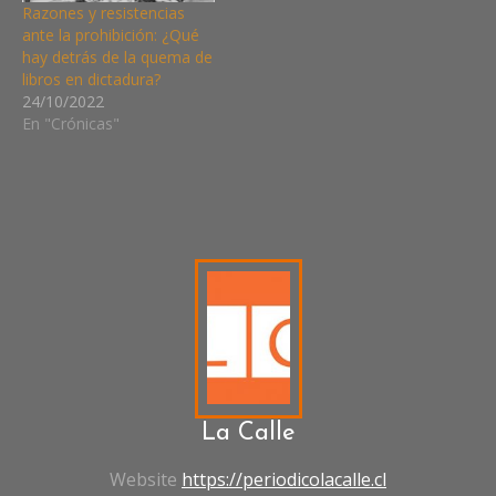
Razones y resistencias
ante la prohibición: ¿Qué
hay detrás de la quema de
libros en dictadura?
24/10/2022
En "Crónicas"
1974
DEMOCRACIA
DICTADU
DE
LOS
CLAVELES
La Calle
Website
https://periodicolacalle.cl