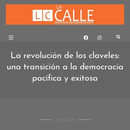
Skip
to
content
La revolución de los claveles:
una transición a la democracia
pacífica y exitosa
CRÓNICAS
26/11/2021
DE