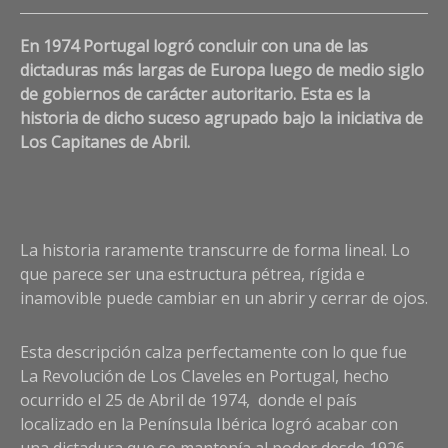
Co
En 1974 Portugal logró concluir con una de las
on
La
dictaduras más largas de Europa luego de medio siglo
rev
de gobiernos de carácter autoritario. Esta es la
de
historia de dicho suceso agrupado bajo la iniciativa de
los
Los Capitanes de Abril.
cla
un
tra
a
la
La historia raramente transcurre de forma lineal. Lo
de
que parece ser una estructura pétrea, rígida e
pac
inamovible puede cambiar en un abrir y cerrar de ojos.
y
exi
Esta descripción calza perfectamente con lo que fue
La Revolución de Los Claveles en Portugal, hecho
ocurrido el 25 de Abril de 1974, donde el país
localizado en la Península Ibérica logró acabar con