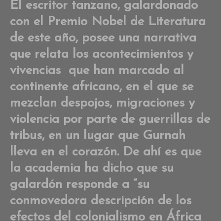
on
El escritor tanzano, galardonado
Ab
con el Premio Nobel de Literatura
Gu
la
de este año, posee una narrativa
pa
que relata los acontecimientos y
del
de
vivencias que han marcado al
continente africano, en el que se
mezclan despojos, migraciones y
violencia por parte de guerrillas de
tribus, en un lugar que Gurnah
lleva en el corazón. De ahí es que
la academia ha dicho que su
galardón responde a “su
conmovedora descripción de los
efectos del colonialismo en África