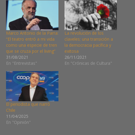
Marco Antonio de la Parra:
La revolución de los
“El teatro entró a mi vida
claveles: una transición a
como una especie de tren
la democracia pacífica y
que se cruza por el living”
exitosa
31/08/2021
26/11/2021
En "Entrevistas"
En "Crónicas de Cultura"
El periodista que narró
Chile
11/04/2025
En "Opinión"