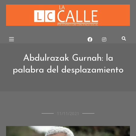
Skip
to
content
Abdulrazak Gurnah: la
palabra del desplazamiento
CRÓNICAS
11/11/2021
CRÓNICAS
DE
CULTURA