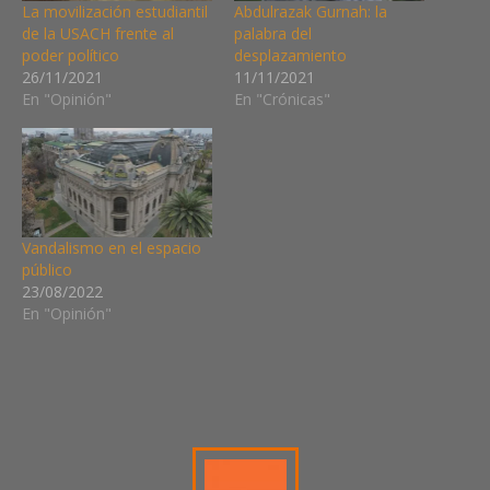
La movilización estudiantil
Abdulrazak Gurnah: la
de la USACH frente al
palabra del
poder político
desplazamiento
26/11/2021
11/11/2021
En "Opinión"
En "Crónicas"
Vandalismo en el espacio
público
23/08/2022
En "Opinión"
ARTISTA
INDEPENDIENTE
CALLE
ESCRITO
BRUNA
DÍAZ