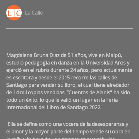
La Calle
a
Co
on
Ma
Br
Magdalena Bruna Diaz de 51 años, vive en Maipú,
Día
estudió pedagogía en danza en la Universidad Arcis y
esc
ejerció en el rubro durante 24 años, pero actualmente
“H
es escritora y desde el 2015 recorre las calles de
de
co
Santiago para vender su libro, el cual tiene alrededor
qu
de 14 mil copias vendidas. “Cuentos de Alanis” ha sido
con
todo un éxito, lo que le valió un lugar en la Feria
mu
Internacional del Libro de Santiago 2022.
inj
y
de
Ella se define como una vocera de la desesperanza y
me
el amor y la mayor parte del tiempo vende su obra en