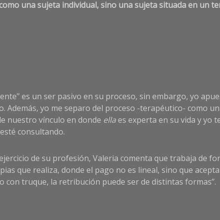
como una sujeta individual, sino una sujeta situada en un ter
nte’’ es un ser pasivo en su proceso, sin embargo, yo apuest
io. Además, yo me separo del proceso -terapéutico- como una 
de nuestro vínculo en donde
ella
es experta en su vida y yo 
esté consultando.
 ejercicio de su profesión, Valeria comenta que trabaja de fo
pias que realiza, donde el pago no es lineal, sino que acep
con truque, la retribución puede ser de distintas formas’’.