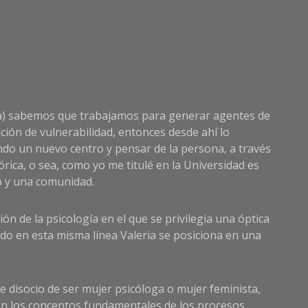
y
capitali
en
el
que
vivimos
ria) sabemos que trabajamos para generar agentes de
ción de vulnerabilidad, entonces desde ahí lo
do un nuevo centro y pensar de la persona, a través
órica, o sea, como yo me titulé en la Universidad es
o y una comunidad.
ón de la psicología en el que se privilegia una óptica
ndo en esta misma línea Valeria se posiciona en una
e disocio de ser mujer psicóloga o mujer feminista,
son los conceptos fundamentales de los procesos