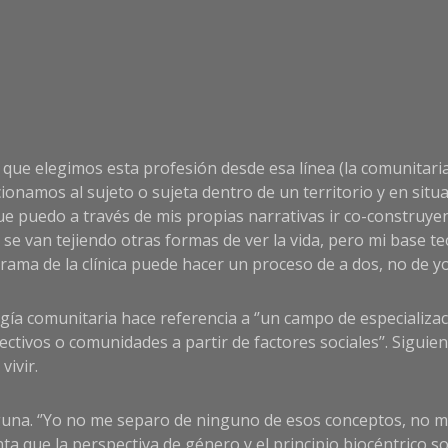
 que elegimos esta profesión desde esa línea (la comunita
onamos al sujeto o sujeta dentro de un territorio y en situa
 puedo a través de mis propias narrativas ir co-construyen
s se van tejiendo otras formas de ver la vida, pero mi base te
rama de la clínica puede hacer un proceso de a dos, no de y
ía comunitaria hace referencia a ‘’un campo de especializaci
ctivos o comunidades a partir de factores sociales’’. Siguie
vivir.
nguna. ‘’Yo no me separo de ninguno de esos conceptos, no m
ta que la perspectiva de género y el principio biocéntrico 