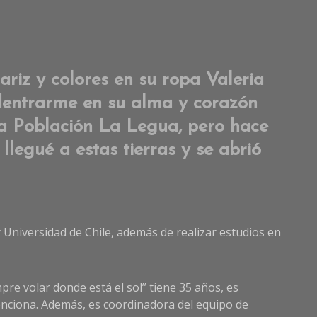
Lea
a
Comme
on
riz y colores en su ropa Valeria
Valeria
adentrarme en su alma y corazón
Muñoz,
psicólo
 la Población La Legua, pero hace
clínica-
llegué a estas tierras y se abrió
comunit
“La
salud
mental
no
siempr
y Universidad de Chile, además de realizar estudios en
es
accesib
en
el
re volar donde está el sol’’ tiene 35 años, es
sistem
menciona. Además, es coordinadora del equipo de
neoliber