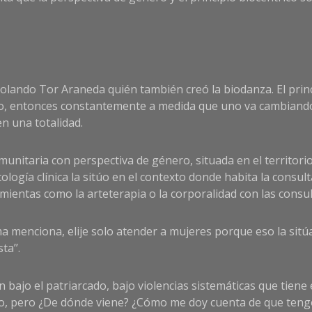
 Rolando Tor Araneda quién también creó la biodanza. El prin
ago, entonces constantemente a medida que uno va cambiand
n una totalidad.
 comunitaria con perspectiva de género, situada en el territor
gía clínica la sitúo en el contexto donde habita la consulta
amientas como la arteterapia o la corporalidad con las consult
menciona, elije solo atender a mujeres porque eso la sitúa e
ta’’.
n bajo el patriarcado, bajo violencias sistemáticas que tiene 
ico, pero ¿De dónde viene? ¿Cómo me doy cuenta de que ten