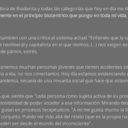
itadora de Biodanza y todas las categorías que hoy en día me 
ente en el principio biocentrico que pongo en toda mi vida. 
 también con una crítica al sistema actual. ‘’Entiendo que l
 neoliberal y capitalista en el que vivimos, (…) nos exigen e
 de pánico, estrés.
 tenemos muchas personas jóvenes que tienen accidentes co
día a día, no nos conectamos. Hoy día estamos evidenciando
pandemia, secuela de una revuelta social que hace que estem
a que siente que ‘’cada persona como sujeta activa de su proc
posibilidad de poder acceder a esa información. Mirando desd
guían en procesos terapéuticos. ‘’A mí me gusta mucho la líne
njunto. Puedo ver más allá del relato (que es la propia narr
den ser desde el mundo del inconsciente’’.