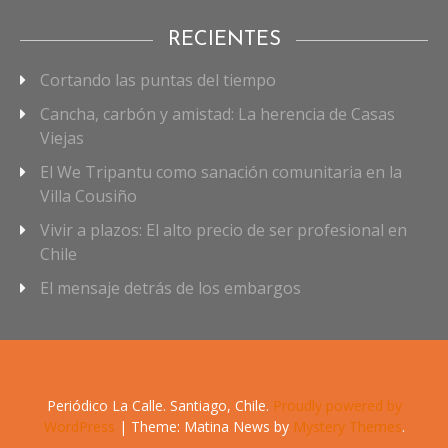
RECIENTES
Cortando las puntas del tiempo
Cancha, carbón y amistad: La herencia de Casas
Viejas
El We Tripantu como sanación comunitaria en la
Villa Cousiño
Vivir a plazos: El alto precio de ser profesional en
Chile
El mensaje detrás de los embargos
Periódico La Calle. Santiago, Chile.
Proudly powered by
WordPress
|
Theme: Matina News by
Mystery Themes
.