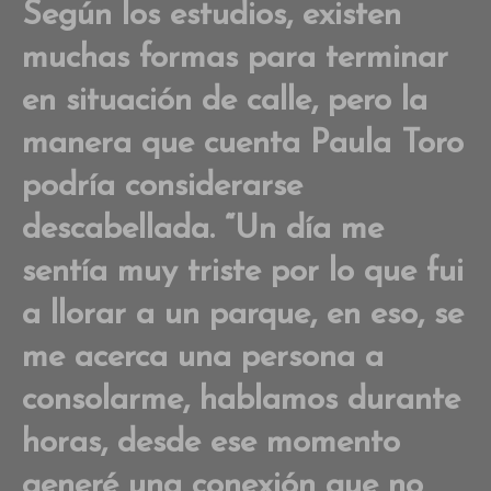
on
Según los estudios, existen
Viv
muchas formas para terminar
en
la
en situación de calle, pero la
cal
His
manera que cuenta Paula Toro
de
am
podría considerarse
vio
y
descabellada. “Un día me
de
sentía muy triste por lo que fui
a llorar a un parque, en eso, se
me acerca una persona a
consolarme, hablamos durante
horas, desde ese momento
generé una conexión que no