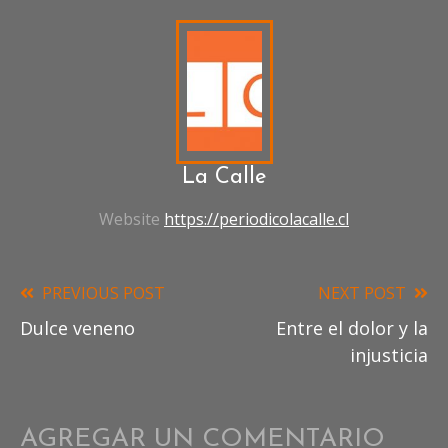
EN
LA
CALLE
AUMENTO
EN
SITUACIÓN
DE
CALLE
MUJERES
La Calle
EN
SITUACIÓN
Website
https://periodicolacalle.cl
DE
CALLE
PERSONAS
EN
PREVIOUS POST
NEXT POST
Read
SITUACIÓN
DE
Dulce veneno
Entre el dolor y la
more
CALLE
PROFESIONALES
injusticia
EN
articles
SITUACIÓN
DE
AGREGAR UN COMENTARIO
CALLE