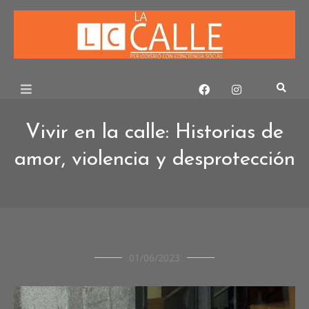
Skip
to
content
Vivir en la calle: Historias de
amor, violencia y desprotección
CRÓNICAS
01/06/2023
CRÓNICAS
DE
SOCIEDAD