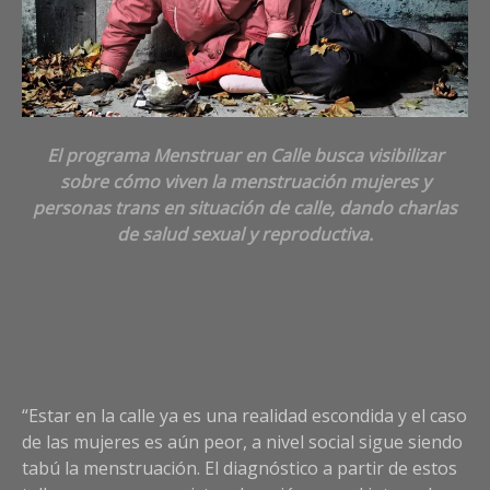
El programa Menstruar en Calle busca visibilizar
sobre cómo viven la menstruación mujeres y
personas trans en situación de calle, dando charlas
de salud sexual y reproductiva.
“Estar en la calle ya es una realidad escondida y el caso
de las mujeres es aún peor, a nivel social sigue siendo
tabú la menstruación. El diagnóstico a partir de estos