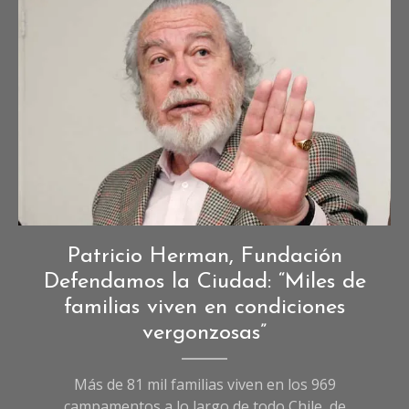
Entrevistas
Patricio Herman, Fundación
de
Defendamos la Ciudad: “Miles de
Sociedad
,
familias viven en condiciones
Sociedad
vergonzosas”
Más de 81 mil familias viven en los 969
campamentos a lo largo de todo Chile, de