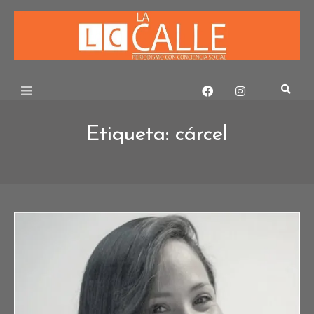
Skip
to
content
Etiqueta:
cárcel