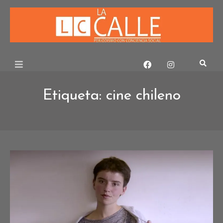
Skip
to
content
Etiqueta:
cine chileno