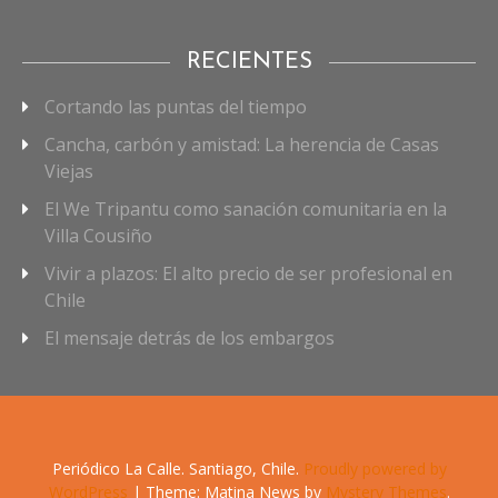
RECIENTES
Cortando las puntas del tiempo
Cancha, carbón y amistad: La herencia de Casas
Viejas
El We Tripantu como sanación comunitaria en la
Villa Cousiño
Vivir a plazos: El alto precio de ser profesional en
Chile
El mensaje detrás de los embargos
Periódico La Calle. Santiago, Chile.
Proudly powered by
WordPress
|
Theme: Matina News by
Mystery Themes
.