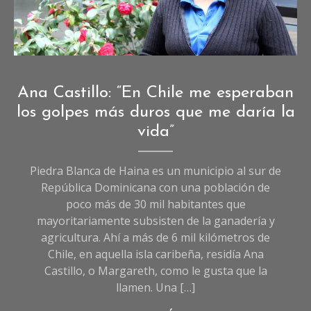
Fotografía de Daniela Pérez.
Crónicas
Ana Castillo: “En Chile me esperaban
de
los golpes más duros que me daría la
Sociedad
,
vida”
Sociedad
Piedra Blanca de Haina es un municipio al sur de
República Dominicana con una población de
poco más de 30 mil habitantes que
mayoritariamente subsisten de la ganadería y
agricultura. Ahí a más de 6 mil kilómetros de
Chile, en aquella isla caribeña, residía Ana
Castillo, o Margareth, como le gusta que la
llamen. Una […]