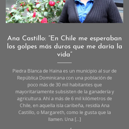
Fotografía de Daniela Pérez.
Crónicas
Ana Castillo: “En Chile me esperaban
de
los golpes más duros que me daría la
Sociedad
,
vida”
Sociedad
Piedra Blanca de Haina es un municipio al sur de
República Dominicana con una población de
poco más de 30 mil habitantes que
mayoritariamente subsisten de la ganadería y
agricultura. Ahí a más de 6 mil kilómetros de
Chile, en aquella isla caribeña, residía Ana
Castillo, o Margareth, como le gusta que la
llamen. Una […]