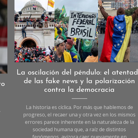
Opinión
,
La oscilación del péndulo: el atenta
Sociedad
de las fake news y la polarización
ro
contra la democracia
La historia es cíclica. Por más que hablemos de
.
progreso, el recaer una y otra vez en los mismos
errores parece inherente en la naturaleza de la
sociedad humana que, a raíz de distintos
fenómenos, avizora caer nuevamente en