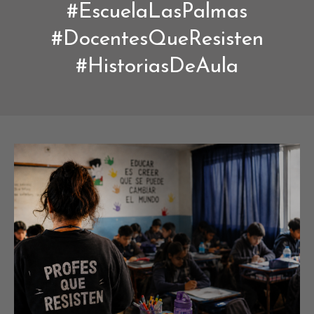
#EscuelaLasPalmas
#DocentesQueResisten
#HistoriasDeAula