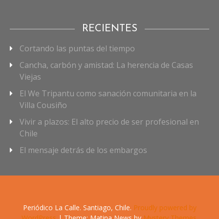
RECIENTES
Cortando las puntas del tiempo
Cancha, carbón y amistad: La herencia de Casas
Viejas
El We Tripantu como sanación comunitaria en la
Villa Cousiño
Vivir a plazos: El alto precio de ser profesional en
Chile
El mensaje detrás de los embargos
Periódico La Calle. Santiago, Chile.
Proudly powered by
WordPress
|
Theme: Matina News by
Mystery Themes
.