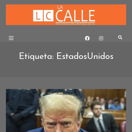
Skip
to
content
Etiqueta:
EstadosUnidos