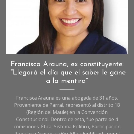
Entrevistas
,
Francisca Arauna, ex constituyente:
Entrevistas
“Llegará el día que el saber le gane
de
a la mentira”
Sociedad
Francisca Arauna es una abogada de 31 años.
Proveniente de Parral, representó al distrito 18
(Región del Maule) en la Convención
Constitucional. Dentro de esta, fue parte de 4
comisiones: Ética, Sistema Político, Participación
Popular y Armonización. Ella, identificada por sí