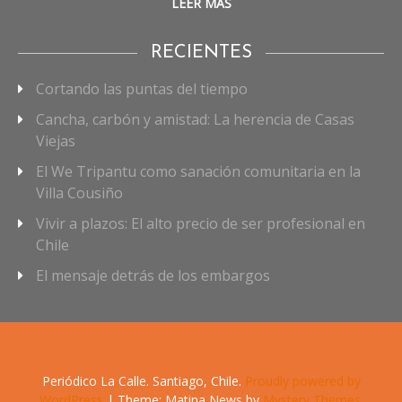
LEER MÁS
RECIENTES
Cortando las puntas del tiempo
Cancha, carbón y amistad: La herencia de Casas
Viejas
El We Tripantu como sanación comunitaria en la
Villa Cousiño
Vivir a plazos: El alto precio de ser profesional en
Chile
El mensaje detrás de los embargos
Periódico La Calle. Santiago, Chile.
Proudly powered by
WordPress
|
Theme: Matina News by
Mystery Themes
.