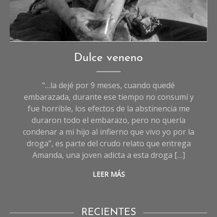
Crónicas
,
Dulce veneno
Crónicas
de
“…la dejé por 9 meses, cuando quedé
Sociedad
,
embarazada, durante ese tiempo no consumí y
Sociedad
fue horrible, los efectos de la abstinencia me
duraron todo el embarazo, pero no quería
condenar a mi hijo al infierno que vivo yo por la
droga”, es parte del crudo relato que entrega
Amanda, una joven adicta a esta droga […]
LEER MÁS
RECIENTES