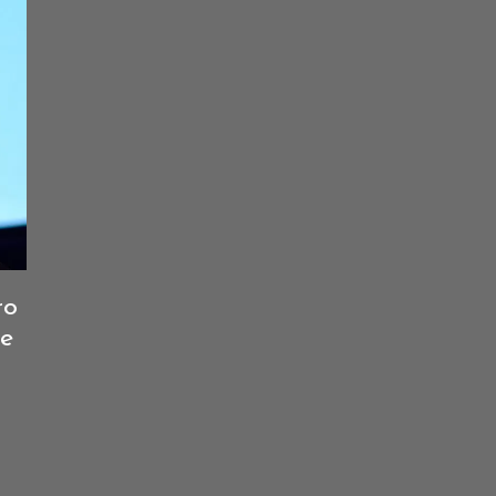
ro
de