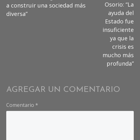
articles
Osorio: “La
a construir una sociedad más
ayuda del
diversa”
Estado fue
insuficiente
ya que la
crisis es
mucho más
profunda”
AGREGAR UN COMENTARIO
Comentario
*