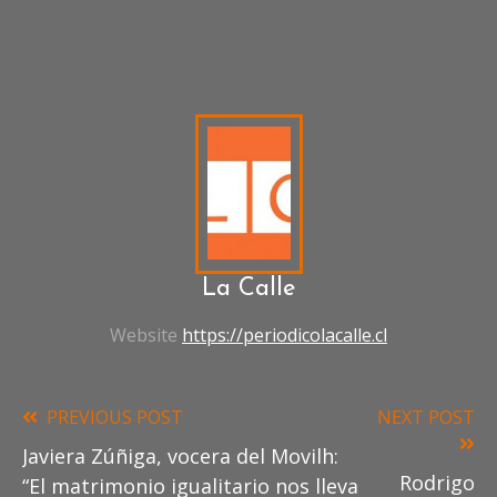
DRAMATURGIA
MARCO
ANTONIO
DE
LA
PARRA
PREMIO
NACIONAL
DE
ARTES
La Calle
DE
LA
Website
https://periodicolacalle.cl
REPRESENTACIÓN
Y
AUDIOVISUALES
SIQUIATRA
TE
PREVIOUS POST
NEXT POST
Read
CHILENO
Javiera Zúñiga, vocera del Movilh:
more
Rodrigo
“El matrimonio igualitario nos lleva