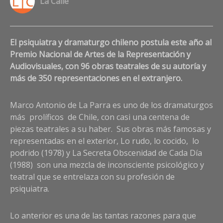
La Calle
a
Co
El psiquiatra y dramaturgo chileno postula este año al
on
Ma
Premio Nacional de Artes de la Representación y
An
Audiovisuales, con 96 obras teatrales de su autoría y
de
más de 350 representaciones en el extranjero.
la
Par
Marco Antonio de La Parra es uno de los dramaturgos
“El
tea
más prolíficos de Chile, con casi una centena de
en
piezas teatrales a su haber. Sus obras más famosas y
a
representadas en el exterior, Lo rudo, lo cocido, lo
mi
podrido (1978) y La Secreta Obscenidad de Cada Día
vid
(1988) son una mezcla de inconsciente psicológico y
co
teatral que se entrelaza con su profesión de
un
psiquiatra.
es
de
tre
Lo anterior es una de las tantas razones para que
qu